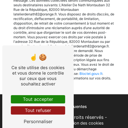
message. Les données collectées seront communiquées aux
seuls destinataires suivants: L'Atelier De Nath Montauban 32
Rue de la République, 82000 Montauban
latelierdenath82@orange.fr. Vous disposez de droits d’accès, de
rectification, d’effacement, de portabilité, de limitation,
d’opposition, de retrait de votre consentement à tout moment et
du droit d’introduire une réclamation auprès d’une autorité de
contrôle, ainsi que d’organiser le sort de vos données post-
mortem. Vous pouvez exercer ces droits par voie postale à
l'adresse 32 Rue de la République, 82000 Montauban ou par
courrier électronique à l'adresse latelierdenath82@orange.fr.
Un justificatif d'identité pourra vous être demandé. Nous
conservons vos données pendant la période de prise de
contact puis pendant la durée de prescription légale aux fins
probatoires et de gestion des contentieux. Vous avez le droit de
Ce site utilise des cookies
vous inscrire sur la liste d'opposition au démarchage
et vous donne le contrôle
téléphonique, disponible à cette adresse:
Bloctel.gouv.fr
.
sur ceux que vous
Consultez le site cnil.fr pour plus d’informations sur vos droits.
souhaitez activer
Tout accepter
Recherches fréquentes
Tout refuser
©
Vistalid
- 2026 - Tous droits réservés -
Personnaliser
Mentions légales
-
Gestion des cookies