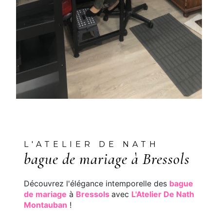
L'ATELIER DE NATH
bague de mariage à Bressols
Découvrez l'élégance intemporelle des
bague
de mariage
à
Bressols
avec
L'Atelier De Nath
Montauban
!