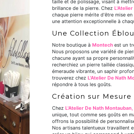
taille et de polissage, visant à mettr
brillance de la pierre. Chez
L'Atelie
chaque pierre mérite d'être mise en
une attention exceptionnelle à chaq
Une Collection Éblou
Notre boutique à
Montech
est un t
Nous proposons une variété de pier
chacune ayant sa propre personnalit
recherchiez un pierre taillée classi
émeraude vibrante, un saphir profon
trouverez chez
L'Atelier De Nath 
répondre à tous les goûts.
Création sur Mesure
Chez
L'Atelier De Nath Montauban,
unique, tout comme ses goûts en ma
offrons la possibilité de personnali
Nos artisans talentueux travaillent 