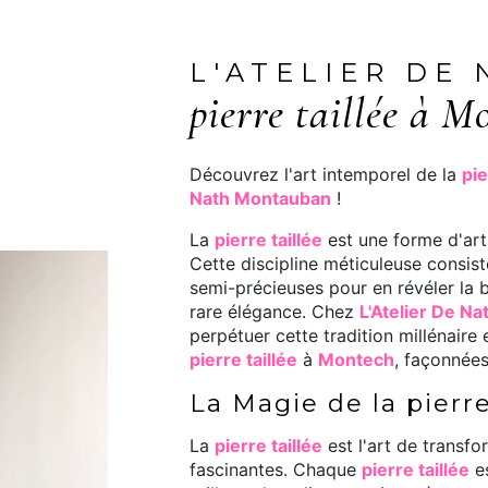
L'ATELIER DE
pierre taillée à M
Découvrez l'art intemporel de la
pie
Nath Montauban
!
La
pierre taillée
est une forme d'art
Cette discipline méticuleuse consist
semi-précieuses pour en révéler la b
rare élégance. Chez
L'Atelier De N
perpétuer cette tradition millénaire
pierre taillée
à
Montech
, façonnées
La Magie de la pierre
La
pierre taillée
est l'art de transf
fascinantes. Chaque
pierre taillée
es