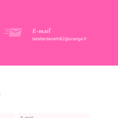
E-mail
latelierdenath82@orange.fr
r