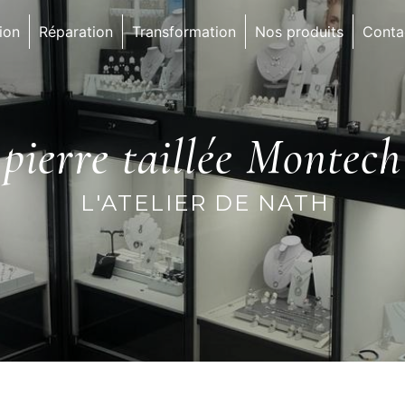
ion
Réparation
Transformation
Nos produits
Conta
pierre taillée Montech
L'ATELIER DE NATH