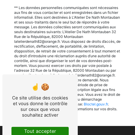
** Les données personnelles communiquées sont nécessaires
aux fins de vous contacter et sont enregistrées dans un fichier
informatisé. Elles sont destinées à L'Atelier De Nath Montauban
et ses sous-traitants dans le seul but de répondre à votre
message. Les données collectées seront communiquées aux
seuls destinataires suivants: L'Atelier De Nath Montauban 32
Rue de la République, 82000 Montauban
latelierdenath82@orange.fr. Vous disposez de droits d’accès, de
rectification, d’effacement, de portabilité, de limitation,
d’opposition, de retrait de votre consentement à tout moment et
du droit d’introduire une réclamation auprès d’une autorité de
contrôle, ainsi que d’organiser le sort de vos données post-
mortem. Vous pouvez exercer ces droits par voie postale à
l'adresse 32 Rue de la République, 82000 Montauban ou par
courrier électronique à l'adresse latelierdenath82@orange.fr.
Un justificatif d'identité pourra vous être demandé. Nous
conservons vos données pendant la période de prise de
contact puis pendant la durée de prescription légale aux fins
probatoires et de gestion des contentieux. Vous avez le droit de
Ce site utilise des cookies
vous inscrire sur la liste d'opposition au démarchage
et vous donne le contrôle
téléphonique, disponible à cette adresse:
Bloctel.gouv.fr
.
sur ceux que vous
Consultez le site cnil.fr pour plus d’informations sur vos droits.
souhaitez activer
Tout accepter