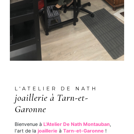
L'ATELIER DE NATH
joaillerie à Tarn-et-
Garonne
Bienvenue à
L'Atelier De Nath Montauban
,
l'art de la
joaillerie
à
Tarn-et-Garonne
!