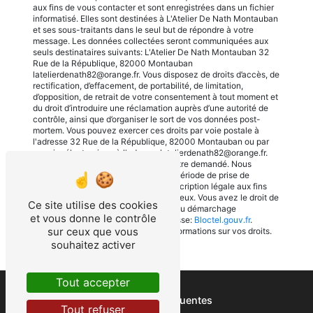
aux fins de vous contacter et sont enregistrées dans un fichier
informatisé. Elles sont destinées à L'Atelier De Nath Montauban
et ses sous-traitants dans le seul but de répondre à votre
message. Les données collectées seront communiquées aux
seuls destinataires suivants: L'Atelier De Nath Montauban 32
Rue de la République, 82000 Montauban
latelierdenath82@orange.fr. Vous disposez de droits d’accès, de
rectification, d’effacement, de portabilité, de limitation,
d’opposition, de retrait de votre consentement à tout moment et
du droit d’introduire une réclamation auprès d’une autorité de
contrôle, ainsi que d’organiser le sort de vos données post-
mortem. Vous pouvez exercer ces droits par voie postale à
l'adresse 32 Rue de la République, 82000 Montauban ou par
courrier électronique à l'adresse latelierdenath82@orange.fr.
Un justificatif d'identité pourra vous être demandé. Nous
conservons vos données pendant la période de prise de
contact puis pendant la durée de prescription légale aux fins
probatoires et de gestion des contentieux. Vous avez le droit de
Ce site utilise des cookies
vous inscrire sur la liste d'opposition au démarchage
et vous donne le contrôle
téléphonique, disponible à cette adresse:
Bloctel.gouv.fr
.
sur ceux que vous
Consultez le site cnil.fr pour plus d’informations sur vos droits.
souhaitez activer
Tout accepter
Recherches fréquentes
Tout refuser