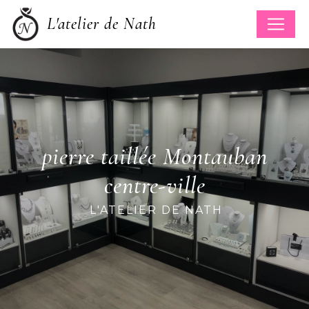
Panneau de gestion des cookies
L'atelier de Nath
pierre taillée Montauban
centre-ville
L'ATELIER DE NATH